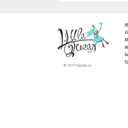
М
Д
М
А
Б
Р
© 2017 lqueen.ru