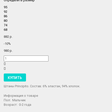
Определить размер
95
92
86
80
74
68
882 р.
-10%
980 р.
КУПИТЬ
Штаны
Principito
. Состав: 6
%
эластан, 94
%
хлопок.
Информация о товаре
Пол: Мальчик
Возраст: 0-2 года